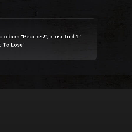
 album “Peaches!”, in uscita il 1°
t To Lose”