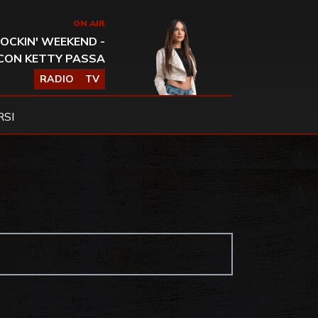
ON AIR
OCKIN' WEEKEND -
CON KETTY PASSA
RADIO
TV
SI