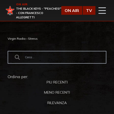
Vai al contenuto
ON AIR
Virgin Radio
THE BLACK KEYS - "PEACHES!"
ON AIR
TV
- CON FRANCESCO
ALLEGRETTI
Virgin Radio
›
Stress
Ordina per:
PIU RECENTI
MENO RECENTI
RILEVANZA