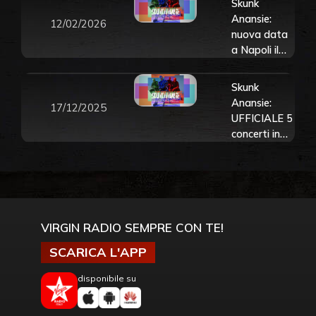
Skunk
Anansie:
12/02/2026
nuova data
a Napoli il
23 luglio.
Tutte le info
Skunk
Anansie:
17/12/2025
UFFICIALE 5
concerti in
Italia
nell’estate
2026. Tutte
le info e
biglietti
VIRGIN RADIO SEMPRE CON TE!
SCARICA L'APP
disponibile su