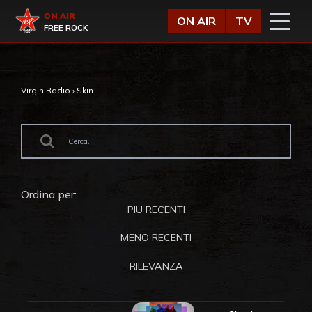
Vai al contenuto
Virgin Radio
ON AIR
ON AIR
TV
FREE ROCK
Virgin Radio
›
Skin
Ordina per:
PIU RECENTI
MENO RECENTI
RILEVANZA