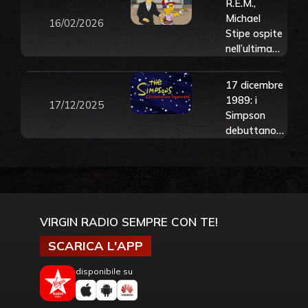
R.E.M.,
Michael
16/02/2026
Stipe ospite
nell’ultima
puntata dei
Simpson con
17 dicembre
una “nuova”
1989: i
17/12/2025
versione di
Simpson
Everybody
debuttano
Hurts.
sulla TV
Guarda il
americana.
video
Guarda la
prima
puntata in
VIRGIN RADIO SEMPRE CON TE!
italiano
SCARICA L'APP
disponibile su