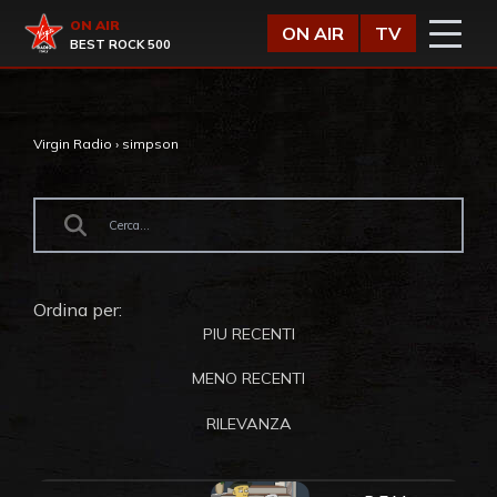
Vai al contenuto
Virgin Radio
ON AIR
ON AIR
TV
BEST ROCK 500
Virgin Radio
›
simpson
Ordina per:
PIU RECENTI
MENO RECENTI
RILEVANZA