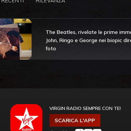
 RECENTI
RILEVANZA
The Beatles, rivelate le prime imma
John, Ringo e George nei biopic d
foto
VIRGIN RADIO SEMPRE CON TE!
SCARICA L'APP