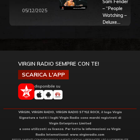
Sam Fender
– “People
05/12/2025
Watching –
Deluxe
Version” –
Riascolta lo
speciale con
Francesco
Allegretti
VIRGIN RADIO SEMPRE CON TE!
SCARICA L'APP
disponibile su
VIRGIN, VIRGIN RADIO, VIRGIN RADIO STYLE ROCK, il logo Virgin
Signature e tutti i loghi Virgin Radio sono marchi registrati di
Virgin Enterprises Limited
e sono utilizzati su licenza. Per tutte le informazioni su Virgin
Radio International:
www.virginradio.com
REGOLAMENTI CONCORSI
REGOLAMENTI GIOCHI LIBERI
NOTE LEGALI
CORPORATE