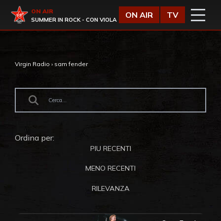
Vai al contenuto
Virgin Radio
ON AIR
ON AIR
TV
SUMMER IN ROCK - CON VIOLA
Virgin Radio
›
sam fender
Ordina per:
PIU RECENTI
MENO RECENTI
RILEVANZA