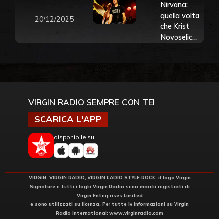
Nirvana:
quella volta
20/12/2025
che Krist
Novoselic
lanciò in aria
il suo basso
e quasi si
spaccò la
testa!
Guarda il
VIRGIN RADIO SEMPRE CON TE!
video
SCARICA L'APP
disponibile su
VIRGIN, VIRGIN RADIO, VIRGIN RADIO STYLE ROCK, il logo Virgin
Signature e tutti i loghi Virgin Radio sono marchi registrati di
Virgin Enterprises Limited
e sono utilizzati su licenza. Per tutte le informazioni su Virgin
Radio International:
www.virginradio.com