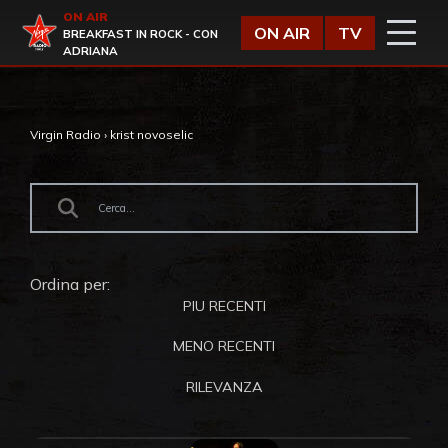
Vai al contenuto
ON AIR
Virgin Radio
ON AIR
TV
BREAKFAST IN ROCK - CON
ADRIANA
Virgin Radio
›
krist novoselic
Ordina per:
PIU RECENTI
MENO RECENTI
RILEVANZA