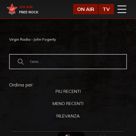
Vai al contenuto
Virgin Radio
ON AIR
ON AIR
TV
FREE ROCK
Virgin Radio
›
John Fogerty
Ordina per:
PIU RECENTI
MENO RECENTI
RILEVANZA