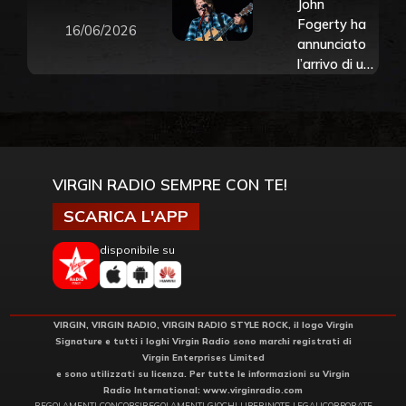
John
Fogerty ha
16/06/2026
annunciato
l’arrivo di un
biopic sulla
sua vita: “È
un onore
avere un film
che parla di
te”
VIRGIN RADIO SEMPRE CON TE!
SCARICA L'APP
disponibile su
VIRGIN, VIRGIN RADIO, VIRGIN RADIO STYLE ROCK, il logo Virgin
Signature e tutti i loghi Virgin Radio sono marchi registrati di
Virgin Enterprises Limited
e sono utilizzati su licenza. Per tutte le informazioni su Virgin
Radio International:
www.virginradio.com
REGOLAMENTI CONCORSI
REGOLAMENTI GIOCHI LIBERI
NOTE LEGALI
CORPORATE