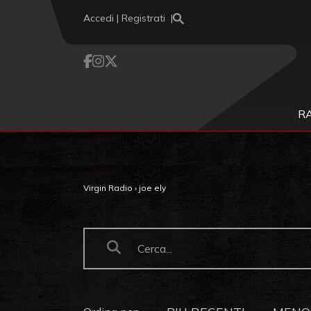
Vai al contenuto
Accedi | Registrati
R
Virgin Radio
›
joe ely