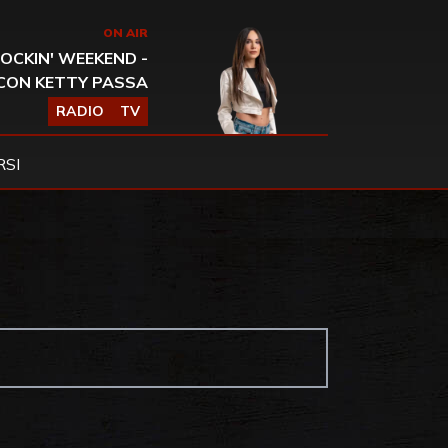
ON AIR
OCKIN' WEEKEND -
CON KETTY PASSA
RADIO
TV
SI