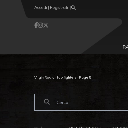
Vai al contenuto
Accedi | Registrati
R
Virgin Radio
›
foo fighters
›
Page 5