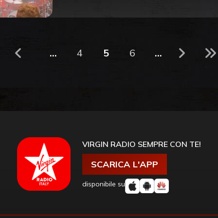
...
4
5
6
...
VIRGIN RADIO SEMPRE CON TE!
SCARICA L'APP
disponibile su