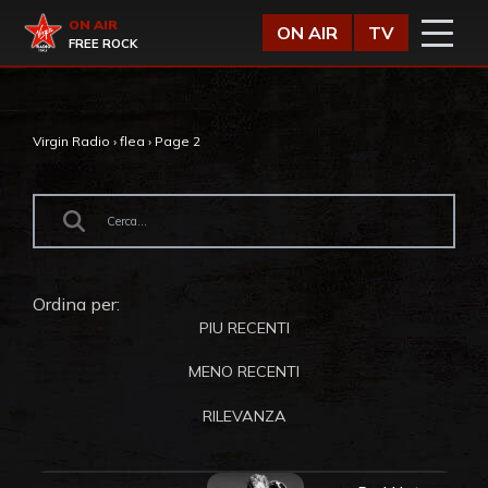
Vai al contenuto
Virgin Radio
ON AIR
ON AIR
TV
FREE ROCK
Virgin Radio
›
flea
›
Page 2
Ordina per:
PIU RECENTI
MENO RECENTI
RILEVANZA