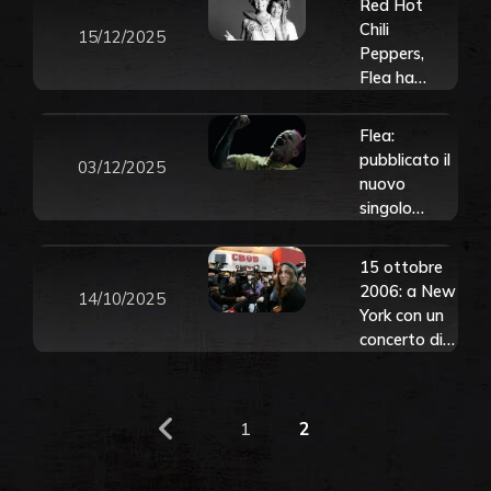
Red Hot
Chili
15/12/2025
Peppers,
Flea ha
svelato
come lui ed
Flea:
Anthony
pubblicato il
03/12/2025
Kiedis
nuovo
riuscivano
singolo
negli anni ’70
solista “A
ad entrare
Plea”.
15 ottobre
ad ogni
Ascoltalo
2006: a New
concerto
14/10/2025
qui e guarda
York con un
il video
concerto di
Patti Smith
chiude per
sempre il
1
2
leggendario
CBGB.
Guarda le