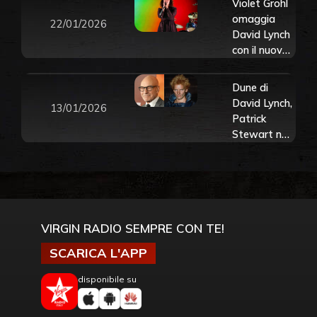
Violet Grohl
omaggia
22/01/2026
David Lynch
con il nuovo
singolo
“What’s
Dune di
Heaven
David Lynch,
13/01/2026
Without
Patrick
You”
Stewart non
aveva idea
di chi fosse
Sting: “gli
chiesi se
suonava
VIRGIN RADIO SEMPRE CON TE!
nella banda
della polizia”
SCARICA L'APP
disponibile su