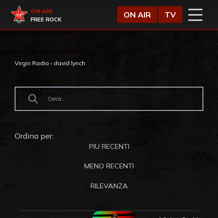
Vai al contenuto
Virgin Radio
ON AIR
ON AIR
TV
FREE ROCK
Virgin Radio
›
david lynch
Ordina per:
PIU RECENTI
MENO RECENTI
RILEVANZA