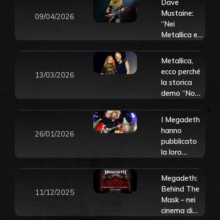
Dave
Mustaine:
09/04/2026
“Nei
Metallica ero
io il maschio
alfa”
Metallica,
ecco perché
13/03/2026
la storica
demo “No
Life ‘Til
Leather”
I Megadeth
potrebbe
hanno
26/01/2026
non vedere
pubblicato
più la luce
la loro
versione di
“Ride the
Megadeth:
Lightning”
Behind The
11/12/2025
dei
Mask – nei
Metallica.
cinema di
Ascoltala