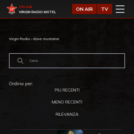
Vai al contenuto
Virgin Radio
ON AIR
ON AIR
TV
VIRGIN RADIO MOTEL
Virgin Radio
›
dave mustaine
Ordina per:
PIU RECENTI
MENO RECENTI
RILEVANZA