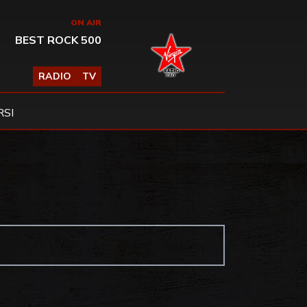
ON AIR
BEST ROCK 500
RADIO
TV
SI