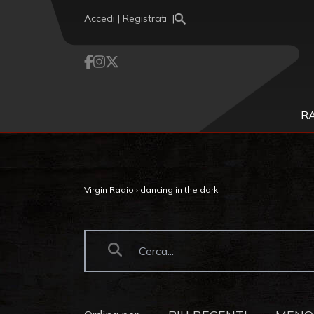
Vai al contenuto
Accedi | Registrati
R
Virgin Radio
›
dancing in the dark