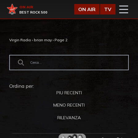
Vai al contenuto
Virgin Radio
ON AIR
ON AIR
TV
BEST ROCK 500
Virgin Radio
›
brian may
›
Page 2
Ordina per:
PIU RECENTI
MENO RECENTI
RILEVANZA