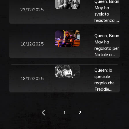
Queen, Brian
May ha
23/12/2025
svelato
l’esistenza di
una canzone
di Natale
Queen, Brian
inedita con
May ha
18/12/2025
Freddie
regalato per
Mercury:
Natale a
risale alle
Tony Iommi
session di
una Red
Queen: lo
Queen II
Special per
speciale
18/12/2025
mancini.
regalo che
Guarda le
Freddie
foto
Mercury fece
a Brian May
nel nome del
1
2
loro
indissolubile
legame