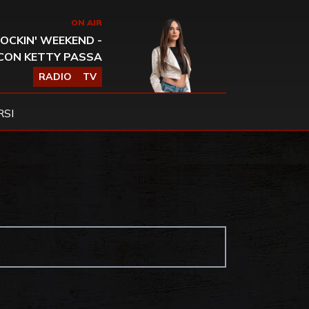
ON AIR
OCKIN' WEEKEND -
CON KETTY PASSA
RADIO
TV
SI