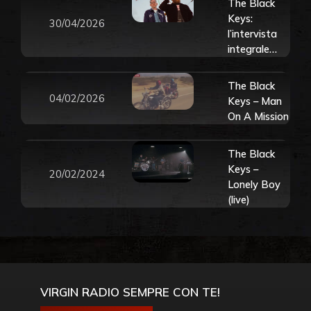
The Black
Keys:
30/04/2026
l’intervista
integrale
realizzata a
Patrick
The Black
Carney in
04/02/2026
Keys – Man
occasione
On A Mission
dell’uscita
del nuovo
The Black
album
Keys –
Peaches!
20/02/2024
Lonely Boy
(live)
VIRGIN RADIO SEMPRE CON TE!