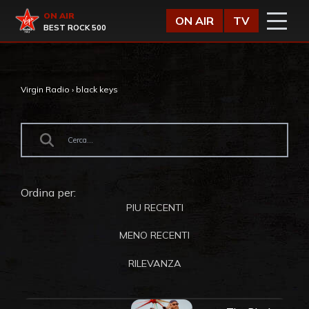
Vai al contenuto
Virgin Radio
ON AIR
ON AIR
TV
BEST ROCK 500
Virgin Radio
›
black keys
Ordina per:
PIU RECENTI
MENO RECENTI
RILEVANZA