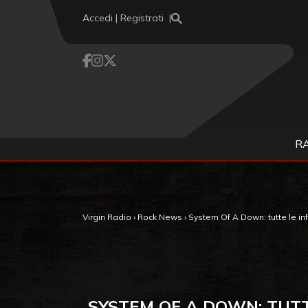
Vai al contenuto
Accedi | Registrati
R
Virgin Radio
›
Rock News
›
System Of A Down: tutte le info 
SYSTEM OF A DOWN: TUTTE 