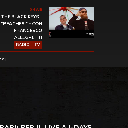
ON AIR
THE BLACK KEYS -
"PEACHES!" - CON
FRANCESCO
ALLEGRETTI
RADIO
TV
SI
ARI) PER IL LIVE A I-DAYS