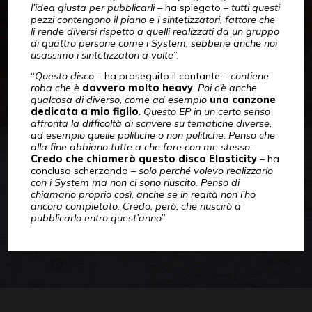
l’idea giusta per pubblicarli
– ha spiegato –
tutti questi
pezzi contengono il piano e i sintetizzatori, fattore che
li rende diversi rispetto a quelli realizzati da un gruppo
di quattro persone come i System, sebbene anche noi
usassimo i sintetizzatori a volte
”.
“
Questo disco
– ha proseguito il cantante –
contiene
roba che è
davvero molto heavy
.
Poi c’è anche
qualcosa di diverso, come ad esempio
una canzone
dedicata a mio figlio
.
Questo EP in un certo senso
affronta la difficoltà di scrivere su tematiche diverse,
ad esempio quelle politiche o non politiche. Penso che
alla fine abbiano tutte a che fare con me stesso.
Credo che chiamerò questo disco Elasticity
– ha
concluso scherzando –
solo perché volevo realizzarlo
con i System ma non ci sono riuscito. Penso di
chiamarlo proprio così, anche se in realtà non l’ho
ancora completato. Credo, però, che riuscirò a
pubblicarlo entro quest’anno
”.