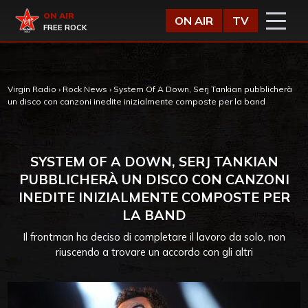
Vai al contenuto
Virgin Radio
ON AIR
ON AIR
TV
FREE ROCK
Virgin Radio
›
Rock News
›
System Of A Down, Serj Tankian pubblicherà
un disco con canzoni inedite inizialmente composte per la band
SYSTEM OF A DOWN, SERJ TANKIAN
PUBBLICHERÀ UN DISCO CON CANZONI
INEDITE INIZIALMENTE COMPOSTE PER
LA BAND
Il frontman ha deciso di completare il lavoro da solo, non
riuscendo a trovare un accordo con gli altri