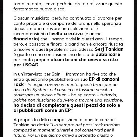
tanto in tanto, senza però riuscire a realizzare questo
fantomatico nuovo disco.
Ciascun musicista, però, ha continuato a lavorare per
conto proprio e a comporre dei brani, nella speranza
di riuscire poi a trovare una soluzione alle
incomprensioni a
livello creativo
(e anche
finanziario
) che li hanno divisi in questi anni. Il tempo,
però, è passato e finora la band non è ancora riuscita
a risolvere questi problemi; così adesso
Serj Tankian
è giunto a una conclusione: ha deciso di
pubblicare
per conto proprio
alcuni brani che aveva scritto
per i SOAD
.
In un’intervista per Spin, il frontman ha rivelato che
entro quest’anno pubblicherà un suo
EP di canzoni
rock
: “
In origine avevo in mente questi brani per un
disco dei System, nel caso in cui fossimo riusciti a
realizzare un nuovo album
– ha spiegato –
tuttavia,
poiché non riusciamo davvero a trovare una soluzione,
ho deciso di completare questi pezzi da solo e
di pubblicarli come un EP
”.
A proposito della composizione di queste canzoni,
Tankian ha detto: “
Ho sempre dei pezzi rock random
composti in momenti diversi e poi conservati per il
futuro. Poi un bel giorno arriva il progetto giusto o