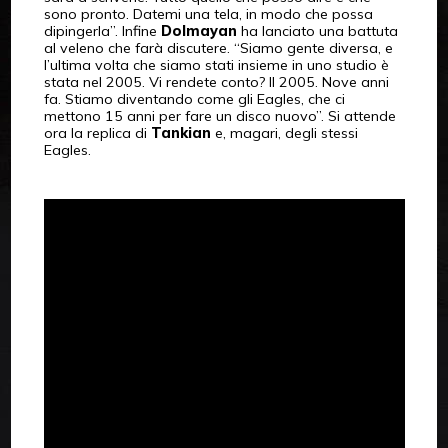
sono pronto. Datemi una tela, in modo che possa
dipingerla”. Infine
Dolmayan
ha lanciato una battuta
al veleno che farà discutere. “Siamo gente diversa, e
l’ultima volta che siamo stati insieme in uno studio è
stata nel 2005. Vi rendete conto? Il 2005. Nove anni
fa. Stiamo diventando come gli Eagles, che ci
mettono 15 anni per fare un disco nuovo”. Si attende
ora la replica di
Tankian
e, magari, degli stessi
Eagles.