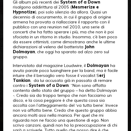
Gli album più recenti dei
System of a Down
risalgono addirittura al 2005 (
Mesmerize e
Hypnotize
), poi solo silenzio da allora. Quasi un
decennio di oscuramento, in cui il gruppo di origine
armena ha provato a riallacciare il rapporto con il
pubblico con una reunion nel 2010, una serie di
concerti che ha fatto sperare i più, ma che non è poi
sfociata in un ritorno in studio. Insomma, c’è ben poco
da essere ottimisti, come dimostrano anche le ultime
dichiarazioni al veleno del batterista
John
Dolmayan
, che oggi ha sparato ad alzo zero sul
gruppo.
Intervistato dal magazine Loudwire, il
Dolmayan
ha
avuto parole poco lusinghiere per la band, ma è facile
intuire che il bersaglio vero fosse il vocalist S
erj
Tankian
, da lui accusato già in passato di remare
contro i
System of a Down
: “Non sono affatto
contento dello stato del gruppo – ha detto Dolmayan
-. Credo sia da troppo tempo che non facciamo un
disco, e la cosa peggiore è che questa cosa sia
accolta con l’atteggiamento del ‘va tutto bene’. Invece
non va affatto bene. Credo che questo gruppo abbia
ancora molti assi nella manica. Per quel che mi
riguarda non ne faccio una questione di ego. Non
scrivo canzoni, quindi non ho la preoccupazione di chi
sarà a scriverle. Tutto quello che posso dire è che