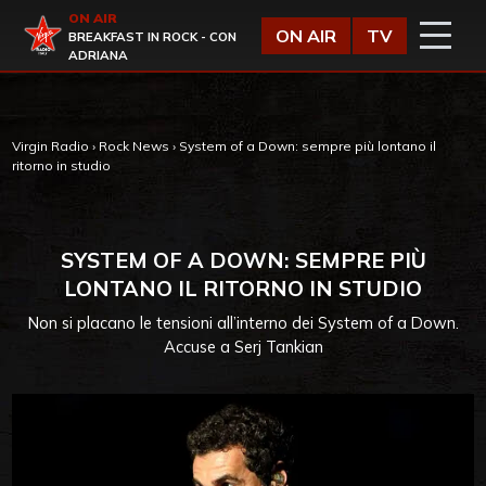
Vai al contenuto
ON AIR
Virgin Radio
ON AIR
TV
BREAKFAST IN ROCK - CON
ADRIANA
Virgin Radio
›
Rock News
›
System of a Down: sempre più lontano il
ritorno in studio
SYSTEM OF A DOWN: SEMPRE PIÙ
LONTANO IL RITORNO IN STUDIO
Non si placano le tensioni all’interno dei System of a Down.
Accuse a Serj Tankian