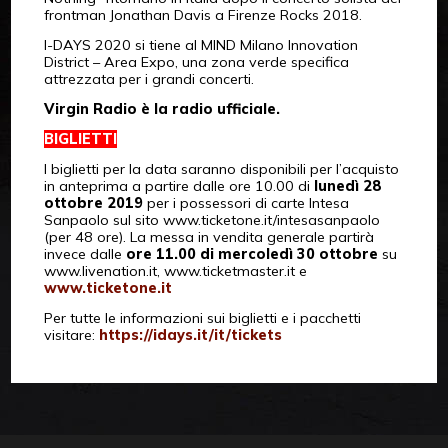
frontman Jonathan Davis a Firenze Rocks 2018.
I-DAYS 2020 si tiene al MIND Milano Innovation
District – Area Expo, una zona verde specifica
attrezzata per i grandi concerti.
Virgin Radio è la radio ufficiale.
BIGLIETTI
I biglietti per la data saranno disponibili per l’acquisto
in anteprima a partire dalle ore 10.00 di
lunedì 28
ottobre 2019
per i possessori di carte Intesa
Sanpaolo sul sito www.ticketone.it/intesasanpaolo
(per 48 ore). La messa in vendita generale partirà
invece dalle
ore 11.00 di mercoledì 30 ottobre
su
www.livenation.it, www.ticketmaster.it e
www.ticketone.it
Per tutte le informazioni sui biglietti e i pacchetti
visitare:
https://idays.it/it/tickets