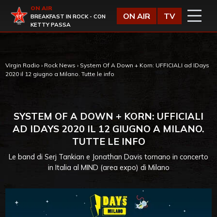
Vai al contenuto
ON AIR
Virgin Radio
ON AIR
TV
BREAKFAST IN ROCK - CON
KETTY PASSA
Virgin Radio
›
Rock News
›
System Of A Down + Korn: UFFICIALI ad IDays
2020 il 12 giugno a Milano. Tutte le info
SYSTEM OF A DOWN + KORN: UFFICIALI
AD IDAYS 2020 IL 12 GIUGNO A MILANO.
TUTTE LE INFO
Le band di Serj Tankian e Jonathan Davis tornano in concerto
in Italia al MIND (area expo) di Milano