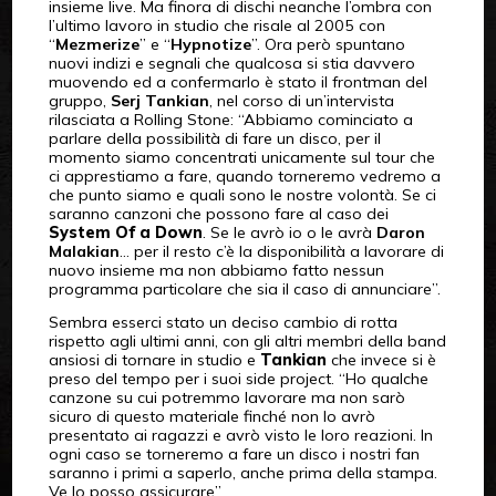
insieme live. Ma finora di dischi neanche l’ombra con
l’ultimo lavoro in studio che risale al 2005 con
“
Mezmerize
” e “
Hypnotize
”. Ora però spuntano
nuovi indizi e segnali che qualcosa si stia davvero
muovendo ed a confermarlo è stato il frontman del
gruppo,
Serj Tankian
, nel corso di un’intervista
rilasciata a Rolling Stone: “Abbiamo cominciato a
parlare della possibilità di fare un disco, per il
momento siamo concentrati unicamente sul tour che
ci apprestiamo a fare, quando torneremo vedremo a
che punto siamo e quali sono le nostre volontà. Se ci
saranno canzoni che possono fare al caso dei
System Of a Down
. Se le avrò io o le avrà
Daron
Malakian
… per il resto c’è la disponibilità a lavorare di
nuovo insieme ma non abbiamo fatto nessun
programma particolare che sia il caso di annunciare”.
Sembra esserci stato un deciso cambio di rotta
rispetto agli ultimi anni, con gli altri membri della band
ansiosi di tornare in studio e
Tankian
che invece si è
preso del tempo per i suoi side project. “Ho qualche
canzone su cui potremmo lavorare ma non sarò
sicuro di questo materiale finché non lo avrò
presentato ai ragazzi e avrò visto le loro reazioni. In
ogni caso se torneremo a fare un disco i nostri fan
saranno i primi a saperlo, anche prima della stampa.
Ve lo posso assicurare”.