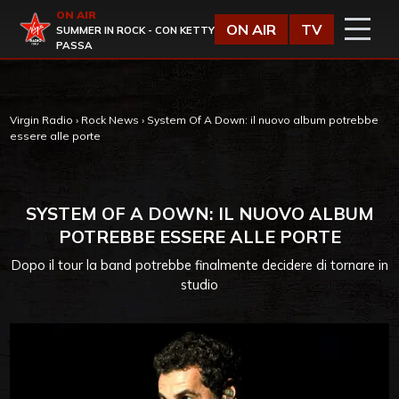
Vai al contenuto
ON AIR
Virgin Radio
ON AIR
TV
SUMMER IN ROCK - CON KETTY
PASSA
Virgin Radio
›
Rock News
›
System Of A Down: il nuovo album potrebbe
essere alle porte
SYSTEM OF A DOWN: IL NUOVO ALBUM
POTREBBE ESSERE ALLE PORTE
Dopo il tour la band potrebbe finalmente decidere di tornare in
studio