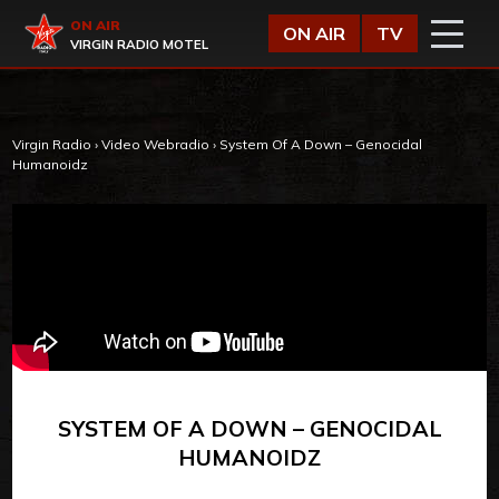
Vai al contenuto
Virgin Radio
ON AIR
ON AIR
TV
VIRGIN RADIO MOTEL
Virgin Radio
›
Video Webradio
›
System Of A Down – Genocidal
Humanoidz
SYSTEM OF A DOWN – GENOCIDAL
HUMANOIDZ