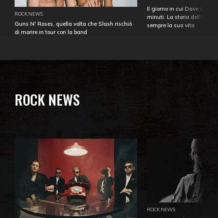
Il giorno in cui Dave Gahan
ROCK NEWS
minuti. La storia dell'over
Guns N' Roses, quella volta che Slash rischiò
sempre la sua vita
di morire in tour con la band
ROCK NEWS
ROCK NEWS