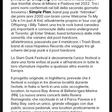
due trionfali show di Milano e Padova nel 2022. Tra i
primi nomi confermati nel bill della seconda giornata
troviamo i
Simple Plan
, band pop punk “hitmaker”
dei primi anni 2000 con brani come Welcome To My
Life e I’m Just A Kid, attualmente proprio in tour con gli
Offspring; i Billy Talent, una tra le rock band canadesi
più importanti e conosciute della scena underground
di Toronto; gli Enter Shikari, band britannica dalle mille
sonorità, che variano dal post-hardcore,
all’elettronica, passando per il metalcore; i Trash Boat,
band di casa Hopeless Records che viaggia tra gli
schemi del pop punk e il post hardcore.
Lo Slam Dunk Festival è decisamente l’unico festival a
dare una forte enfasi al punk e all’hardcore in tutte le
loro sfumature rispetto a qualsiasi altro evento in
Europa.
Il progetto originale, in Inghilterra, prevede che il
festival si svolga in tre diverse località durante
l’estate, in Italia si terrà in una sola, accogliente,
location, la nuova Bay Arena di Bellaria Igea Marina
(RN). La nuova arena concerti della Riviera
Romagnola, che racchiude in sé il Parco Pavese e il
Beky Bay, sarà un unico, grande villaggio con due
palchi, accessi pedonali, una location praticamente in