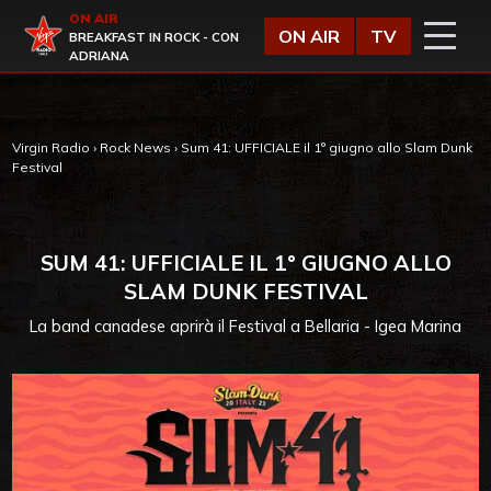
Vai al contenuto
ON AIR
Virgin Radio
ON AIR
TV
BREAKFAST IN ROCK - CON
ADRIANA
Virgin Radio
›
Rock News
›
Sum 41: UFFICIALE il 1° giugno allo Slam Dunk
Festival
SUM 41: UFFICIALE IL 1° GIUGNO ALLO
SLAM DUNK FESTIVAL
La band canadese aprirà il Festival a Bellaria - Igea Marina