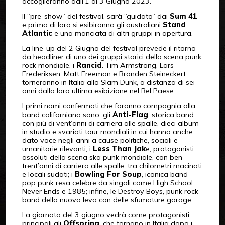
accoglieranno dall’1 al 3 Giugno 2023.
Il “pre-show” del festival, sarà “guidato” dai
Sum 41
e prima di loro si esibiranno gli australiani
Stand
Atlantic
e una manciata di altri gruppi in apertura.
La line-up del 2 Giugno del festival prevede il ritorno
da headliner di uno dei gruppi storici della scena punk
rock mondiale, i
Rancid
. Tim Armstrong, Lars
Frederiksen, Matt Freeman e Branden Steineckert
torneranno in Italia allo Slam Dunk, a distanza di sei
anni dalla loro ultima esibizione nel Bel Paese.
I primi nomi confermati che faranno compagnia alla
band californiana sono: gli
Anti-Flag
, storica band
con più di vent’anni di carriera alle spalle, dieci album
in studio e svariati tour mondiali in cui hanno anche
dato voce negli anni a cause politiche, sociali e
umanitarie rilevanti; i
Less Than Jak
e, protagonisti
assoluti della scena ska punk mondiale, con ben
trent’anni di carriera alle spalle, tra chilometri macinati
e locali sudati; i
Bowling For Soup
, iconica band
pop punk resa celebre da singoli come High School
Never Ends e 1985; infine, le Destroy Boys, punk rock
band della nuova leva con delle sfumature garage.
La giornata del 3 giugno vedrà come protagonisti
principali gli
Offspring
, che tornano in Italia dopo i