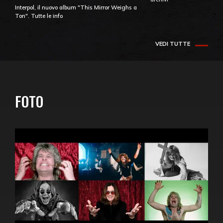
Interpol, il nuovo album "This Mirror Weighs a
Ton". Tutte le info
VEDI TUTTE
FOTO