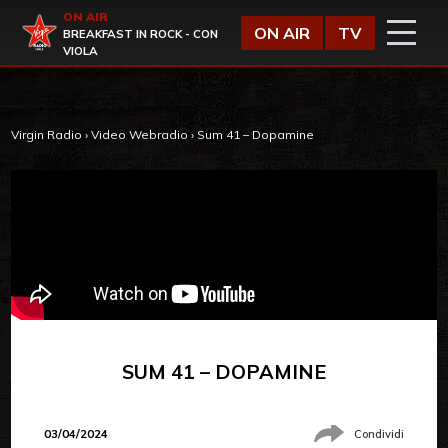
Vai al contenuto
ON AIR
Virgin Radio
ON AIR
TV
BREAKFAST IN ROCK - CON
VIOLA
Virgin Radio
›
Video Webradio
›
Sum 41 – Dopamine
SUM 41 – DOPAMINE
03/04/2024
Condividi