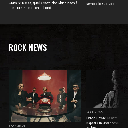
Guns N' Roses, quella volta che Slash rischiò
sempre la sua vita
di morire in tour con la band
ROCK NEWS
ROCK NEWS
David Bowie, la vera identi
risposta in una sceneggiatu
ROCK NEWS
archivi