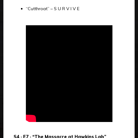
“Cutthroat” – S U R V I V E
S4 · E7 · “The Massacre at Hawkins Lab”