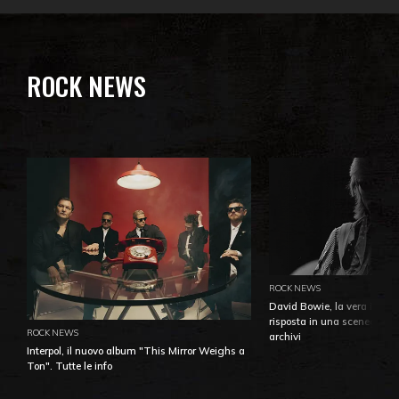
ROCK NEWS
ROCK NEWS
David Bowie, la vera identi
risposta in una sceneggiatu
ROCK NEWS
archivi
Interpol, il nuovo album "This Mirror Weighs a
Ton". Tutte le info