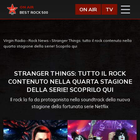
Vai al contenuto
Virgin Radio
ON AIR
ON AIR
TV
BEST ROCK 500
Virgin Radio
›
Rock News
›
Stranger Things: tutto il rock contenuto nella
quarta stagione della serie! Scoprilo qui
STRANGER THINGS: TUTTO IL ROCK
CONTENUTO NELLA QUARTA STAGIONE
DELLA SERIE! SCOPRILO QUI
Il rock la fa da protagonista nella soundtrack della nuova
stagione della fortunata serie Netflix