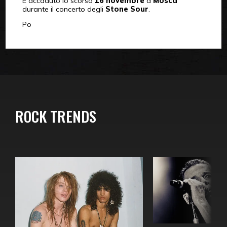
È accaduto lo scorso
16 novembre
a
Mosca
durante il concerto degli
Stone Sour
.
Po
ROCK TRENDS