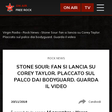
Vai al contenuto
Virgin Radio
ON AIR
ON AIR
TV
FREE ROCK
Virgin Radio
›
Rock News
›
Stone Sour: fan si lancia su Corey Taylor.
Placcato sul palco dai bodyguard. Guarda il video
https://youtube.com/watch?v=DTuGHgSo9Mo
ROCK NEWS
STONE SOUR: FAN SI LANCIA SU
COREY TAYLOR. PLACCATO SUL
PALCO DAI BODYGUARD. GUARDA
IL VIDEO
20/11/2018
Condividi