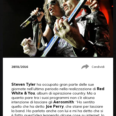
28/01/2016
Condividi
Steven Tyler
ha occupato gran parte delle sue
giornate nell’ultimo periodo nella realizzazione di
Red
White & You
, album di ispirazione country. Ma a
quanto pare tra i suoi programmi non c’è alcuna
intenzione di lasciare gli
Aerosmith
: “Ho sentito
quello che ha detto
Joe Perry
, che starei per lasciare
la band. Ho parlato anche con lui e mi ha detto che si
è fatto quest’idea leggendo alcune cose su internet. Io