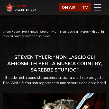
Vai al contenuto
Virgin Radio
ON AIR
ON AIR
TV
ALL NITE ROCK
Virgin Radio
›
Rock News
›
Steven Tyler: “Non lascio gli Aerosmith per la
musica country, sarebbe stupido”
STEVEN TYLER: “NON LASCIO GLI
AEROSMITH PER LA MUSICA COUNTRY,
SAREBBE STUPIDO”
Il leader della band statunitense assicura che il suo progetto
Red White & You non rappresenta una separazione dalla band