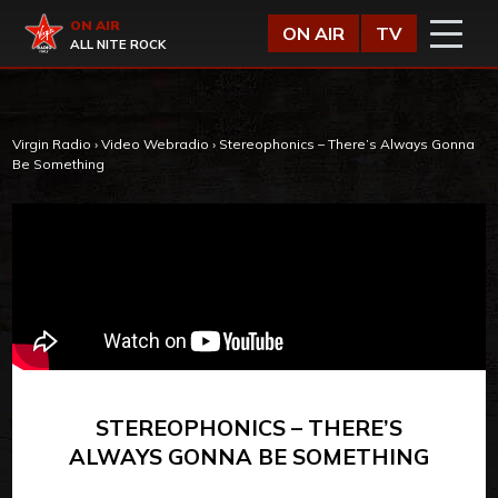
Vai al contenuto
Virgin Radio
ON AIR
ON AIR
TV
ALL NITE ROCK
Virgin Radio
›
Video Webradio
›
Stereophonics – There’s Always Gonna
Be Something
STEREOPHONICS – THERE’S
ALWAYS GONNA BE SOMETHING