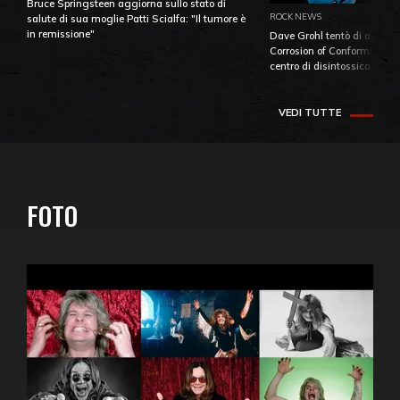
Bruce Springsteen aggiorna sullo stato di
ROCK NEWS
salute di sua moglie Patti Scialfa: "Il tumore è
in remissione"
Dave Grohl tentò di aiutare
Corrosion of Conformity fino
centro di disintossicazione
VEDI TUTTE
FOTO