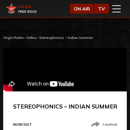
Vai al contenuto
Virgin Radio
ON AIR
ON AIR
TV
FREE ROCK
Virgin Radio
›
Video
›
Stereophonics – Indian Summer
STEREOPHONICS – INDIAN SUMMER
04/05/2017
Condividi