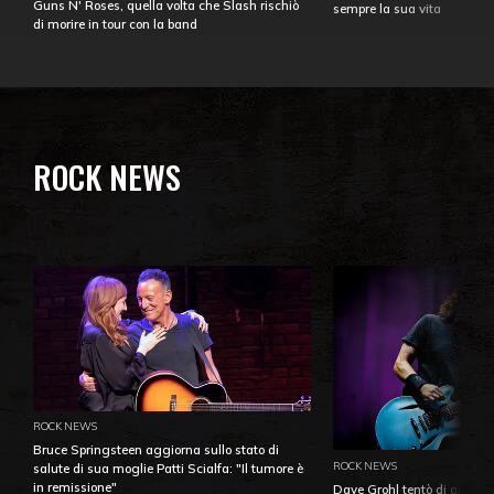
Guns N' Roses, quella volta che Slash rischiò
sempre la sua vita
di morire in tour con la band
ROCK NEWS
ROCK NEWS
Bruce Springsteen aggiorna sullo stato di
ROCK NEWS
salute di sua moglie Patti Scialfa: "Il tumore è
in remissione"
Dave Grohl tentò di aiutare