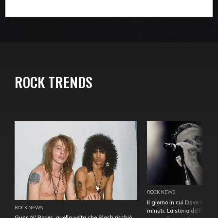
ROCK TRENDS
ROCK NEWS
Il giorno in cui Dave Gahan
ROCK NEWS
minuti. La storia dell'over
Guns N' Roses, quella volta che Slash rischiò