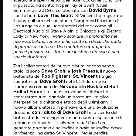
eclettiche e sperimentali dell’indie rock americano, che
in passato ha scritto hit per Taylor Swift (Cruel
Summer del 2019) e collaborato con
David Byrne
con l’album
Love This Giant
. St.Vincent ha registrato
il nuovo album nel suo studio Compound Fracture di
Los Angeles e due luoghi storici del rock come gli
Electrical Audio di Steve Albini a Chicago e gli Electric
Lady di New York. “
Volevo scavare in profondità nel
mio vocabolario sonoro, e ho scritto un disco che parla
di paradiso e inferno. Una metafora appropriata,
perché passare così tante ore in studio da sola è una
specie di inferno
”.
Tra i collaboratori del nuovo album, ancora senza
titolo, ci sono
Dave Grohl
e
Josh Freese
, il nuovo
batterista dei
Foo Fighters
.
St. Vincent
ha già
suonato con
Dave Grohl
nel 2014 durante la
clamorosa reunion dei
Nirvana
alla
Rock and Roll
Hall of Fame
. La sua esecuzione di
Lithium
ha
conquistato tutti, dandole un posto tra i migliori
interpreti della chitarra elettrica degli ultimi anni. Il
nuovo album, atteso in primavera, è una evoluzione
di suono
con l’aiuto di Dave Grohl
e la spinta del
batterista dei Foo Fighters, e una nuova esplosione di
rabbia e creatività:
“L’isolamento del Covid ha
generato paranoia e solitudine e dalla solitudine nasce
la violenza
” ha detto St. Vincent. “
Ma le perdite,