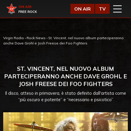
Vai al contenuto
Virgin Radio
ON AIR
ON AIR
TV
FREE ROCK
Virgin Radio
›
Rock News
›
St. Vincent, nel nuovo album parteciperanno
anche Dave Grohl e Josh Freese dei Foo Fighters
ST. VINCENT, NEL NUOVO ALBUM
PARTECIPERANNO ANCHE DAVE GROHL E
JOSH FREESE DEI FOO FIGHTERS
Il disco, atteso in primavera, è stato definito dall'artista come
“più oscuro e potente” e “necessario e psicotico”