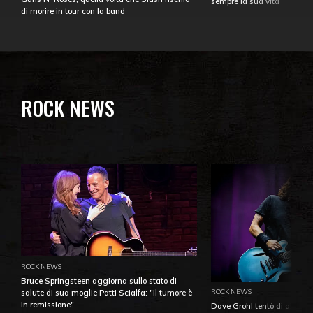
sempre la sua vita
di morire in tour con la band
ROCK NEWS
ROCK NEWS
Bruce Springsteen aggiorna sullo stato di
ROCK NEWS
salute di sua moglie Patti Scialfa: "Il tumore è
in remissione"
Dave Grohl tentò di aiutare