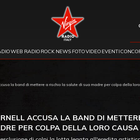
Virgin Radio
ADIO
WEB RADIO
ROCK NEWS
FOTO
VIDEO
EVENTI
CONCOR
cusa la band di mettere a rischio la salute di sua madre per colpa della lor
RNELL ACCUSA LA BAND DI METTERE 
DRE PER COLPA DELLA LORO CAUSA
sclusione di colpi la lotta legata all'eredita artistica