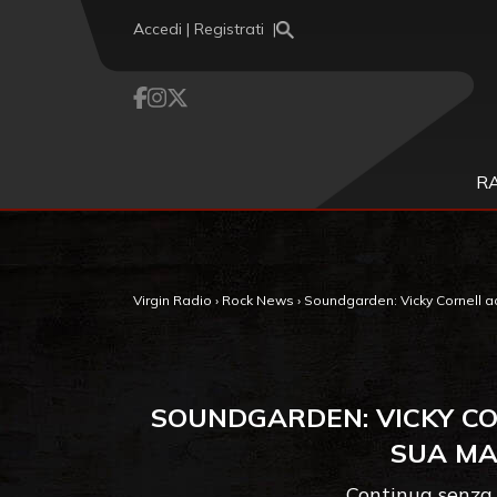
Vai al contenuto
Accedi | Registrati
R
Virgin Radio
›
Rock News
›
Soundgarden: Vicky Cornell ac
SOUNDGARDEN: VICKY CO
SUA MA
Continua senza e