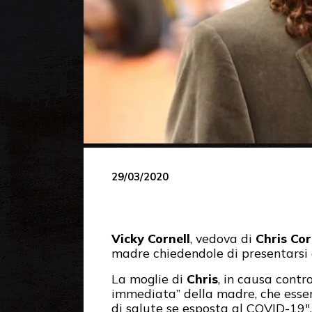
29/03/2020
Vicky Cornell
, vedova di
Chris Cor
madre chiedendole di presentarsi 
La moglie di
Chris
, in causa contr
immediata” della madre, che essen
di salute se esposta al COVID-19″