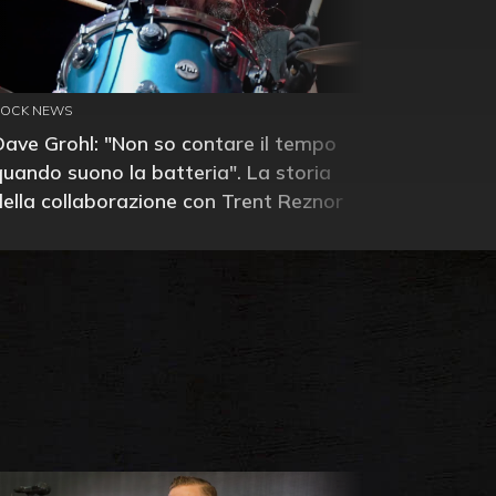
ROCK NEWS
Dave Grohl: "Non so contare il tempo
quando suono la batteria". La storia
della collaborazione con Trent Reznor