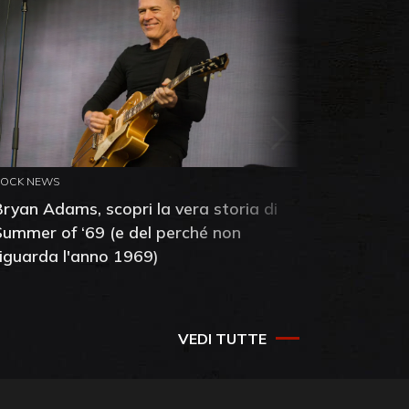
ROCK NEWS
ROCK NEW
Bryan Adams, scopri la vera storia di
Anthony 
Summer of ‘69 (e del perché non
mia amic
riguarda l'anno 1969)
VEDI TUTTE