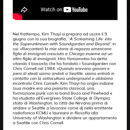
Nel frattempo, Kim Thayl si prepara ad uscire il 9
giugno con la sua biografia, “
A Screaming Life: into
the Superunknown with Soundgarden and Beyond
” in
cui: «
Racconterò la mia storia di ragazzo americano
figlio di immigrati cresciuto a Chicago insieme ad un
altro figlio di immigrati, Hiro Yamamoto
» ha detto
citando il bassista che ha fondato i Soundgarden con
Chris Cornell nel 1984, «
Quando eravano giovani e
pieni di ideali siamo andati a Seattle, siamo entrati in
contatto con la sottocultura underground e abbiamo
incontrato Chris Cornell
». Kim Thayl ha origini indiane
(sua madre era una pianista classica), una
formazione punk con la band Bozo and Pinehead e
ha studiato all’Evergreen State College di Olympia,
stato di Washington, la città dei Nirvana prima di
andare a Seattle a lavorare come dj nella emittente
radiofonica KCMU e laurearsi in filosofia alla
University of Washington e dividere un appartamento
a Seattle con Chris Cornell.