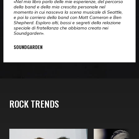
«
Nel mio libro parlo delle mie esperienze, del percorso
della band e della mia crescita personale nel
momento in cui nasceva la scena musicale di Seattle,
e poi la carriera della band con Matt Cameron e Ben
Shepherd. Esploro alti, bassi e segreti della relazione
speciale di fratellanza che abbiamo creato nei
Soundgarden
».
SOUNDGARDEN
ROCK TRENDS