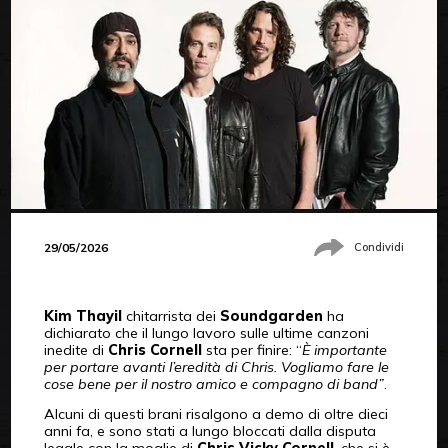
29/05/2026
Condividi
Kim Thayil
chitarrista dei
Soundgarden
ha
dichiarato che il lungo lavoro sulle ultime canzoni
inedite di
Chris Cornell
sta per finire: “
È importante
per portare avanti l’eredità di Chris. Vogliamo fare le
cose bene per il nostro amico e compagno di band”
.
Alcuni di questi brani risalgono a demo di oltre dieci
anni fa, e sono stati a lungo bloccati dalla disputa
legale con la moglie di
Chris Vicky Cornell
, che si è