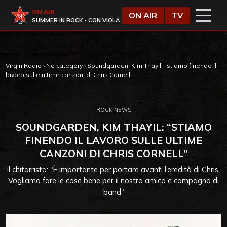
Vai al contenuto
Virgin Radio
ON AIR
ON AIR
TV
SUMMER IN ROCK - CON VIOLA
Virgin Radio
›
No category
›
Soundgarden, Kim Thayil: “stiamo finendo il
lavoro sulle ultime canzoni di Chris Cornell”
ROCK NEWS
SOUNDGARDEN, KIM THAYIL: “STIAMO
FINENDO IL LAVORO SULLE ULTIME
CANZONI DI CHRIS CORNELL”
Il chitarrista: "È importante per portare avanti l’eredità di Chris.
Vogliamo fare le cose bene per il nostro amico e compagno di
band"