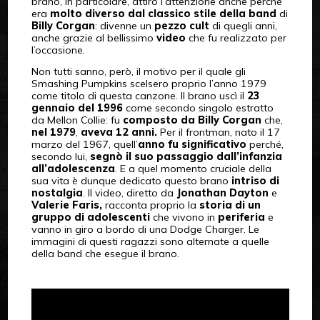
brano, in particolare, attirò l’attenzione anche perché
era
molto diverso dal classico stile della band
di
Billy Corgan
: divenne un
pezzo cult
di quegli anni,
anche grazie al bellissimo
video
che fu realizzato per
l’occasione.
Non tutti sanno, però, il motivo per il quale gli
Smashing Pumpkins scelsero proprio l’anno 1979
come titolo di questa canzone. Il brano uscì il
23
gennaio del 1996
come secondo singolo estratto
da Mellon Collie: fu
composto da Billy Corgan
che,
nel
1979
,
aveva 12 anni.
Per il frontman, nato il 17
marzo del 1967, quell’
anno fu significativo
perché,
secondo lui,
segnò il suo passaggio dall’infanzia
all’adolescenza
. E a quel momento cruciale della
sua vita è dunque dedicato questo brano
intriso di
nostalgia
. Il video, diretto da
Jonathan Dayton
e
Valerie Faris,
racconta proprio la
storia di un
gruppo di adolescenti
che vivono in
periferia
e
vanno in giro a bordo di una Dodge Charger. Le
immagini di questi ragazzi sono alternate a quelle
della band che esegue il brano.