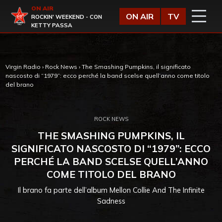
Vai al contenuto
ON AIR
Virgin Radio
ON AIR
TV
ROCKIN' WEEKEND - CON
KETTY PASSA
Virgin Radio
›
Rock News
›
The Smashing Pumpkins, il significato
nascosto di “1979”: ecco perché la band scelse quell’anno come titolo
del brano
ROCK NEWS
THE SMASHING PUMPKINS, IL
SIGNIFICATO NASCOSTO DI “1979”: ECCO
PERCHÉ LA BAND SCELSE QUELL’ANNO
COME TITOLO DEL BRANO
Il brano fa parte dell’album Mellon Collie And The Infinite
Sadness