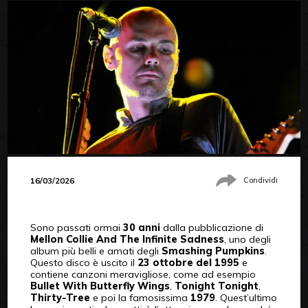
16/03/2026
Condividi
Sono passati ormai
30 anni
dalla pubblicazione di
Mellon Collie And The Infinite Sadness
, uno degli
album più belli e amati degli
Smashing Pumpkins
.
Questo disco è uscito il
23 ottobre del 1995
e
contiene canzoni meravigliose, come ad esempio
Bullet With Butterfly Wings
,
Tonight Tonight
,
Thirty-Tree
e poi la famosissima
1979
. Quest’ultimo