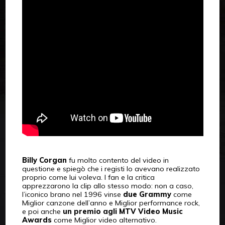
Billy Corgan
fu molto contento del video in
questione e spiegò che i registi lo avevano realizzato
proprio come lui voleva. I fan e la critica
apprezzarono la clip allo stesso modo: non a caso,
l’iconico brano nel 1996 vinse
due Grammy
come
Miglior canzone dell’anno e Miglior performance rock,
e poi anche
un premio agli MTV Video Music
Awards
come Miglior video alternativo.