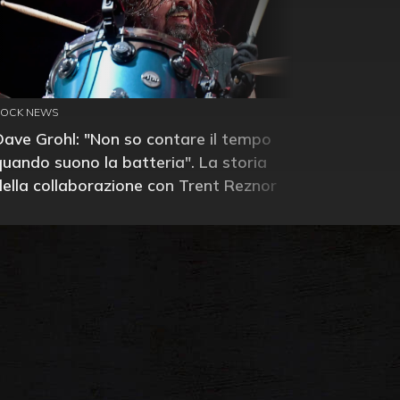
ROCK NEWS
Dave Grohl: "Non so contare il tempo
quando suono la batteria". La storia
della collaborazione con Trent Reznor