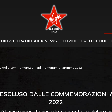
Virgin Radio
ADIO
WEB RADIO
ROCK NEWS
FOTO
VIDEO
EVENTI
CONCOR
luso dalle commemorazioni ad memoriam ai Grammy 2022
ON ESCLUSO DALLE COMMEMORAZIONI
2022
 è l'unico musicista non citato durante le celebraz