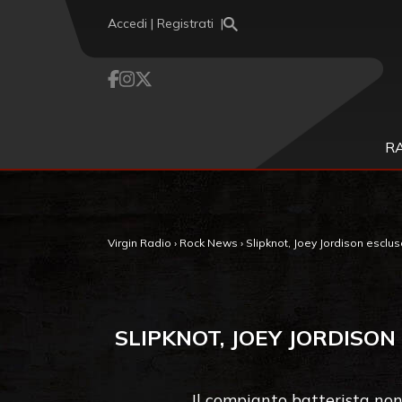
Vai al contenuto
Accedi | Registrati
R
Virgin Radio
›
Rock News
›
Slipknot, Joey Jordison esc
SLIPKNOT, JOEY JORDIS
Il compianto batterista non