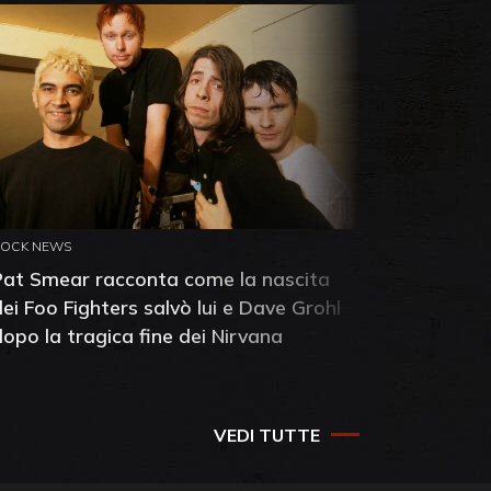
ROCK NEWS
ROCK NEW
Pat Smear racconta come la nascita
Pink Flo
dei Foo Fighters salvò lui e Dave Grohl
Dawn: sc
dopo la tragica fine dei Nirvana
della ba
VEDI TUTTE