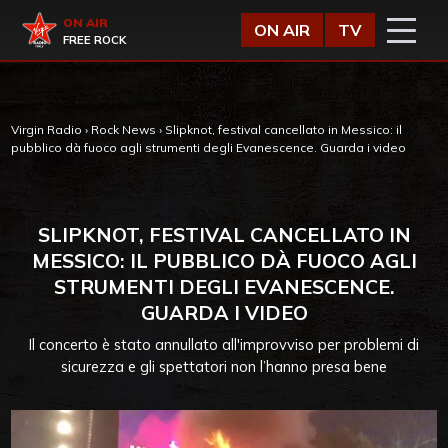
Vai al contenuto
Virgin Radio
ON AIR
ON AIR
TV
FREE ROCK
Virgin Radio
›
Rock News
›
Slipknot, festival cancellato in Messico: il
pubblico dà fuoco agli strumenti degli Evanescence. Guarda i video
SLIPKNOT, FESTIVAL CANCELLATO IN
MESSICO: IL PUBBLICO DÀ FUOCO AGLI
STRUMENTI DEGLI EVANESCENCE.
GUARDA I VIDEO
Il concerto è stato annullato all'improvviso per problemi di
sicurezza e gli spettatori non l’hanno presa bene