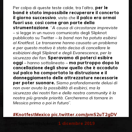
Per colpa di queste teste calde, tra l’altro,
per le
band è stato impossibile recuperare il concerto
il giorno successivo
, visto che
il palco era ormai
fuori uso
,
così come gran parte della
strumentazione
. “
A causa di circostanze impreviste
– si legge in un nuovo comunicato degli Slipknot
pubblicato su Twitter –
la band non ha potuto esibirsi
al Knotfest. Le transenne hanno causato un problema
e per questo motivo è stato deciso di cancellare le
esibizioni degli Slipknot e degli Evanescence, per la
sicurezza dei fan.
Speravamo di poterci esibire
oggi
– hanno sottolineato –
ma purtroppo dopo la
cancellazione degli show quello che è accaduto
sul palco ha comportato la distruzione e il
danneggiamento delle attrezzature necessarie
per poter suonare.
Siamo profondamente delusi di
non aver avuto la possibilità di esibirci, ma la
sicurezza dei nostri fan e della nostra community è la
nostra più grande priorità. Cercheremo di tornare in
Messico prima o poi in futuro
”.
#KnotfestMexico
pic.twitter.com/pmS2uT2gDV
— Slipknot (@slipknot)
1 dicembre 2019