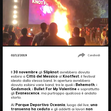
02/12/2019
Condividi
Il
30 novembre
gli
Slipknot
avrebbero dovuto
esibirsi a
Città del Messico
al
Knotfest
, il festival
ideato dalla stessa band. In apertura avrebbero
dovuto esibirsi varie band, tra le quali i
Behemoth
, i
Godsmack
, i
Bullet For My Valentine
e soprattutto
gli
Evanescence
, ma purtroppo qualcosa è andato
storto.
Al
Parque Deportivo Oceania
, luogo del live,
una
transenna ha ceduto
e gli addetti ai lavori
non