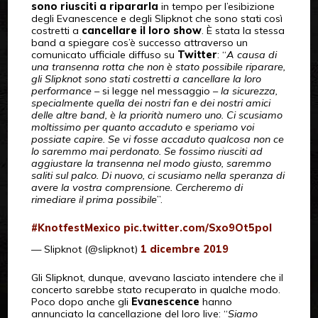
sono riusciti a ripararla
in tempo per l’esibizione
degli Evanescence e degli Slipknot che sono stati così
costretti a
cancellare il loro show
. È stata la stessa
band a spiegare cos’è successo attraverso un
comunicato ufficiale diffuso su
Twitter
: “
A causa di
una transenna rotta che non è stato possibile riparare,
gli Slipknot sono stati costretti a cancellare la loro
performance
– si legge nel messaggio –
la sicurezza,
specialmente quella dei nostri fan e dei nostri amici
delle altre band, è la priorità numero uno. Ci scusiamo
moltissimo per quanto accaduto e speriamo voi
possiate capire. Se vi fosse accaduto qualcosa non ce
lo saremmo mai perdonato. Se fossimo riusciti ad
aggiustare la transenna nel modo giusto, saremmo
saliti sul palco. Di nuovo, ci scusiamo nella speranza di
avere la vostra comprensione. Cercheremo di
rimediare il prima possibile
”.
#KnotfestMexico
pic.twitter.com/Sxo9Ot5pol
— Slipknot (@slipknot)
1 dicembre 2019
Gli Slipknot, dunque, avevano lasciato intendere che il
concerto sarebbe stato recuperato in qualche modo.
Poco dopo anche gli
Evanescence
hanno
annunciato la cancellazione del loro live: “
Siamo