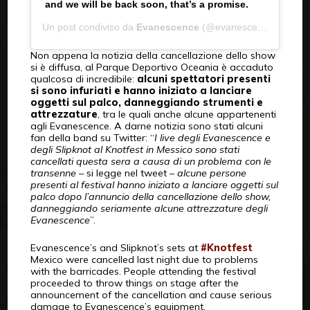
and we will be back soon, that’s a promise.
Un post condiviso da
Evanescence
(@evanescenceofficial) in data:
Non appena la notizia della cancellazione dello show
si è diffusa, al Parque Deportivo Oceania è accaduto
qualcosa di incredibile:
alcuni spettatori presenti
si sono infuriati e hanno iniziato a lanciare
oggetti sul palco, danneggiando strumenti e
attrezzature
, tra le quali anche alcune appartenenti
agli Evanescence. A darne notizia sono stati alcuni
fan della band su Twitter: “
I live degli Evanescence e
degli Slipknot al Knotfest in Messico sono stati
cancellati questa sera a causa di un problema con le
transenne
– si legge nel tweet –
alcune persone
presenti al festival hanno iniziato a lanciare oggetti sul
palco dopo l’annuncio della cancellazione dello show,
danneggiando seriamente alcune attrezzature degli
Evanescence
”.
Evanescence’s and Slipknot’s sets at
#Knotfest
Mexico were cancelled last night due to problems
with the barricades. People attending the festival
proceeded to throw things on stage after the
announcement of the cancellation and cause serious
damage to Evanescence’s equipment.