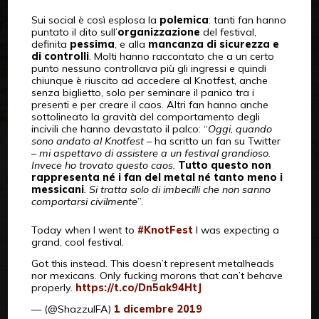
Sui social è così esplosa la
polemica
: tanti fan hanno
puntato il dito sull’
organizzazione
del festival,
definita
pessima
, e alla
mancanza di sicurezza e
di controlli
. Molti hanno raccontato che a un certo
punto nessuno controllava più gli ingressi e quindi
chiunque è riuscito ad accedere al Knotfest, anche
senza biglietto, solo per seminare il panico tra i
presenti e per creare il caos. Altri fan hanno anche
sottolineato la gravità del comportamento degli
incivili che hanno devastato il palco: “
Oggi, quando
sono andato al Knotfest
– ha scritto un fan su Twitter
–
mi aspettavo di assistere a un festival grandioso.
Invece ho trovato questo caos.
Tutto questo non
rappresenta né i fan del metal né tanto meno i
messicani
. Si tratta solo di imbecilli che non sanno
comportarsi civilmente
”.
Today when I went to
#KnotFest
I was expecting a
grand, cool festival.
Got this instead. This doesn’t represent metalheads
nor mexicans. Only fucking morons that can’t behave
properly.
https://t.co/Dn5ak94HtJ
— (@ShazzulFA)
1 dicembre 2019