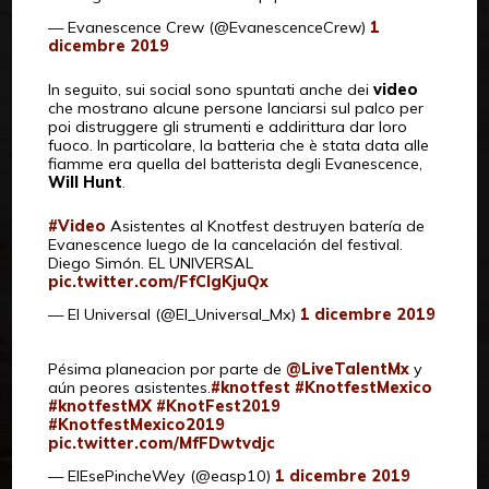
— Evanescence Crew (@EvanescenceCrew)
1
dicembre 2019
In seguito, sui social sono spuntati anche dei
video
che mostrano alcune persone lanciarsi sul palco per
poi distruggere gli strumenti e addirittura dar loro
fuoco. In particolare, la batteria che è stata data alle
fiamme era quella del batterista degli Evanescence,
Will Hunt
.
#Video
Asistentes al Knotfest destruyen batería de
Evanescence luego de la cancelación del festival.
Diego Simón. EL UNIVERSAL
pic.twitter.com/FfClgKjuQx
— El Universal (@El_Universal_Mx)
1 dicembre 2019
Pésima planeacion por parte de
@LiveTalentMx
y
aún peores asistentes.
#knotfest
#KnotfestMexico
#knotfestMX
#KnotFest2019
#KnotfestMexico2019
pic.twitter.com/MfFDwtvdjc
— ElEsePincheWey (@easp10)
1 dicembre 2019