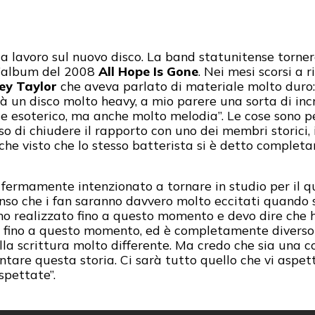
a lavoro sul nuovo disco. La band statunitense tornerà
ll’album del 2008
All Hope Is Gone
. Nei mesi scorsi a 
ey Taylor
che aveva parlato di materiale molto duro
à un disco molto heavy, a mio parere una sorta di inc
e esoterico, ma anche molto melodia”. Le cose sono pe
 di chiudere il rapporto con uno dei membri storici, i
che visto che lo stesso batterista si è detto complet
 fermamente intenzionato a tornare in studio per il 
penso che i fan saranno davvero molto eccitati quando 
mo realizzato fino a questo momento e devo dire che h
nd fino a questo momento, ed è completamente divers
lla scrittura molto differente. Ma credo che sia una 
ntare questa storia. Ci sarà tutto quello che vi aspe
spettate”.