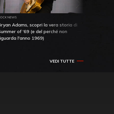
ROCK NEWS
ROCK NEW
Bryan Adams, scopri la vera storia di
Anthony 
Summer of ‘69 (e del perché non
mia amic
riguarda l'anno 1969)
VEDI TUTTE