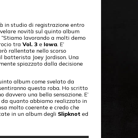
 in studio di registrazione entro
rivelare novità sul quinto album
: “Stiamo lavorando a molti demo
rocio tra
Vol. 3
e
Iowa
. E’
rò rallentate nello scorso
l batterista Joey Jordison. Una
amente spiazzato dalla decisione
quinto album come svelato da
sentiranno questa roba. Ho scritto
o davvero una bella sensazione. E’
o da quanto abbiamo realizzato in
cosa molto coerente e credo che
ttate in un album degli
Slipknot
ed