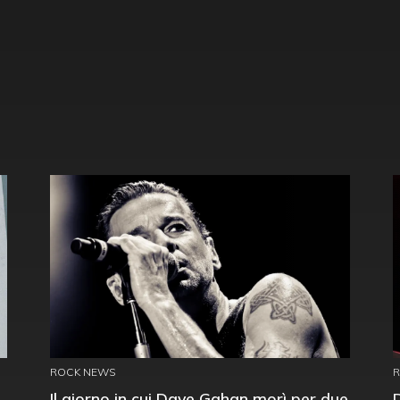
ROCK NEWS
Il giorno in cui Dave Gahan morì per due