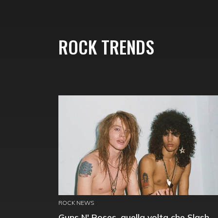
ROCK TRENDS
ROCK NEWS
Guns N' Roses, quella volta che Slash