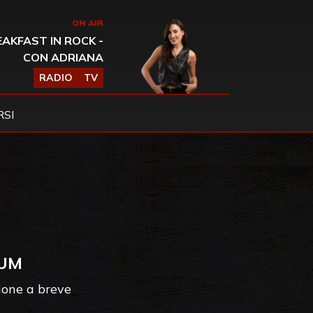
ON AIR
AKFAST IN ROCK -
CON ADRIANA
RADIO
TV
SI
BUM
ione a breve