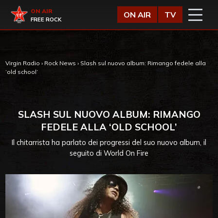
Vai al contenuto
Virgin Radio
ON AIR
ON AIR
TV
FREE ROCK
Virgin Radio
›
Rock News
›
Slash sul nuovo album: Rimango fedele alla
‘old school’
SLASH SUL NUOVO ALBUM: RIMANGO
FEDELE ALLA ‘OLD SCHOOL’
Il chitarrista ha parlato dei progressi del suo nuovo album, il
seguito di World On Fire