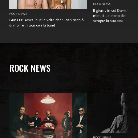
ROCK NEWS
Il giorno in cui Dave Gahan
ROCK NEWS
minuti. La storia dell'over
Guns N' Roses, quella volta che Slash rischiò
sempre la sua vita
di morire in tour con la band
ROCK NEWS
ROCK NEWS