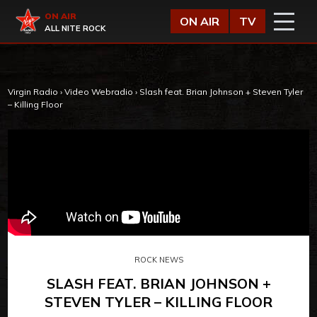
Vai al contenuto
Virgin Radio
ON AIR
ON AIR
TV
ALL NITE ROCK
Virgin Radio
›
Video Webradio
›
Slash feat. Brian Johnson + Steven Tyler
– Killing Floor
ROCK NEWS
SLASH FEAT. BRIAN JOHNSON +
STEVEN TYLER – KILLING FLOOR