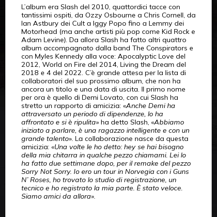
L’album era Slash del 2010, quattordici tacce con
tantissimi ospiti, da Ozzy Osbourne a Chris Cornell, da
Ian Astbury dei Cult a Iggy Popo fino a Lemmy dei
Motorhead (ma anche artisti più pop come Kid Rock e
Adam Levine). Da allora Slash ha fatto altri quattro
album accompagnato dalla band The Conspirators e
con Myles Kennedy alla voce: Apocalyptic Love del
2012, World on Fire del 2014, Living the Dream del
2018 e 4 del 2022. C’è grande attesa per la lista di
collaboratori del suo prossimo album, che non ha
ancora un titolo e una data di uscita. Il primo nome
per ora è quello di Demi Lovato, con cui Slash ha
stretto un rapporto di amicizia: «
Anche Demi ha
attraversato un periodo di dipendenze, lo ha
affrontato e si è ripulita
» ha detto Slash, «
Abbiamo
iniziato a parlare, è una ragazzo intelligente e con un
grande talento
». La collaborazione nasce da questa
amicizia: «
Una volte le ho detto: hey se hai bisogno
della mia chitarra in qualche pezzo chiamami. Lei lo
ha fatto due settimane dopo, per il remake del pezzo
Sorry Not Sorry. Io ero un tour in Norvegia con i Guns
N’ Roses, ho trovato lo studio di registrazione, un
tecnico e ho registrato la mia parte. È stato veloce.
Siamo amici da allora
».