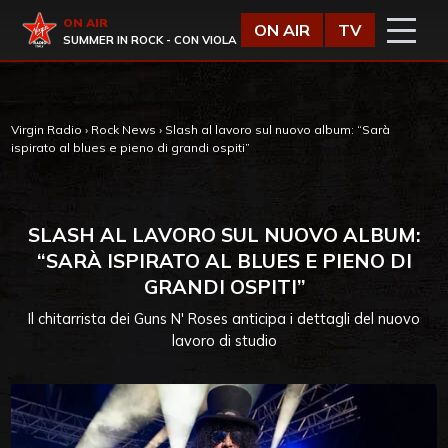
Vai al contenuto
Virgin Radio
ON AIR
ON AIR
TV
SUMMER IN ROCK - CON VIOLA
Virgin Radio
›
Rock News
›
Slash al lavoro sul nuovo album: “Sarà
ispirato al blues e pieno di grandi ospiti”
SLASH AL LAVORO SUL NUOVO ALBUM:
“SARÀ ISPIRATO AL BLUES E PIENO DI
GRANDI OSPITI”
Il chitarrista dei Guns N' Roses anticipa i dettagli del nuovo
lavoro di studio