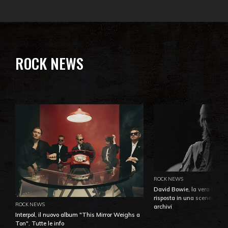
ROCK NEWS
ROCK NEWS
David Bowie, la vera identi
risposta in una sceneggiatu
ROCK NEWS
archivi
Interpol, il nuovo album "This Mirror Weighs a
Ton". Tutte le info