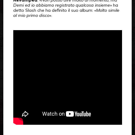
Revamped
. «
Non posso dire molto al momento, ma
Demi ed io abbiamo registrato qualcosa insieme
» ha
detto Slash che ha definito il suo album: «
Molto simile
al mio primo disco
».