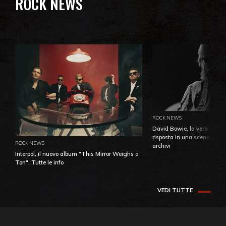
ROCK NEWS
ROCK NEWS
David Bowie, la vera identi
risposta in una sceneggiatu
ROCK NEWS
archivi
Interpol, il nuovo album "This Mirror Weighs a
Ton". Tutte le info
VEDI TUTTE