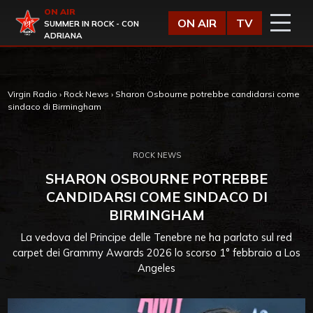
Vai al contenuto
ON AIR
Virgin Radio
ON AIR
TV
SUMMER IN ROCK - CON
ADRIANA
Virgin Radio
›
Rock News
›
Sharon Osbourne potrebbe candidarsi come
sindaco di Birmingham
ROCK NEWS
SHARON OSBOURNE POTREBBE
CANDIDARSI COME SINDACO DI
BIRMINGHAM
La vedova del Principe delle Tenebre ne ha parlato sul red
carpet dei Grammy Awards 2026 lo scorso 1° febbraio a Los
Angeles