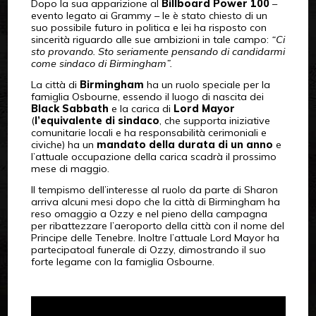
Dopo la sua apparizione al
Billboard Power 100
–
evento legato ai Grammy – le è stato chiesto di un
suo possibile futuro in politica e lei ha risposto con
sincerità riguardo alle sue ambizioni in tale campo:
“Ci
sto provando. Sto seriamente pensando di candidarmi
come sindaco di Birmingham”.
La città di
Birmingham
ha un ruolo speciale per la
famiglia Osbourne, essendo il luogo di nascita dei
Black Sabbath
e la carica di
Lord Mayor
(
l’equivalente di sindaco
, che supporta iniziative
comunitarie locali e ha responsabilità cerimoniali e
civiche) ha un
mandato della durata di un anno
e
l’attuale occupazione della carica scadrà il prossimo
mese di maggio.
Il tempismo dell’interesse al ruolo da parte di Sharon
arriva alcuni mesi dopo che la città di Birmingham ha
reso omaggio a Ozzy e nel pieno della campagna
per ribattezzare l’aeroporto della città con il nome del
Principe delle Tenebre. Inoltre l’attuale Lord Mayor ha
partecipatoal funerale di Ozzy, dimostrando il suo
forte legame con la famiglia Osbourne.