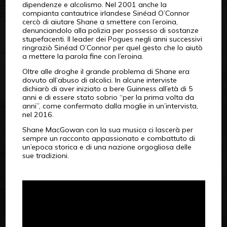
dipendenze e alcolismo. Nel 2001 anche la
compianta cantautrice irlandese Sinéad O’Connor
cercò di aiutare Shane a smettere con l’eroina,
denunciandolo alla polizia per possesso di sostanze
stupefacenti. Il leader dei Pogues negli anni successivi
ringraziò Sinéad O’Connor per quel gesto che lo aiutò
a mettere la parola fine con l’eroina.
Oltre alle droghe il grande problema di Shane era
dovuto all’abuso di alcolici. In alcune interviste
dichiarò di aver iniziato a bere Guinness all’età di 5
anni e di essere stato sobrio “per la prima volta da
anni”, come confermato dalla moglie in un’intervista,
nel 2016.
Shane MacGowan con la sua musica ci lascerà per
sempre un racconto appassionato e combattuto di
un’epoca storica e di una nazione orgogliosa delle
sue tradizioni.