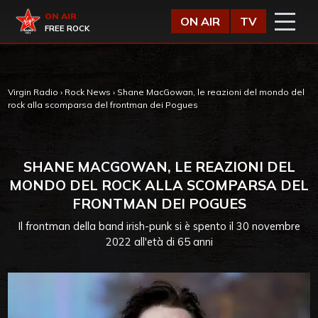
Vai al contenuto
Virgin Radio
ON AIR
ON AIR
TV
FREE ROCK
Virgin Radio
›
Rock News
›
Shane MacGowan, le reazioni del mondo del
rock alla scomparsa del frontman dei Pogues
SHANE MACGOWAN, LE REAZIONI DEL
MONDO DEL ROCK ALLA SCOMPARSA DEL
FRONTMAN DEI POGUES
Il frontman della band irish-punk si è spento il 30 novembre
2022 all'età di 65 anni