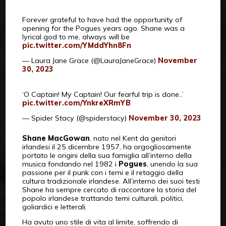
Forever grateful to have had the opportunity of
opening for the Pogues years ago. Shane was a
lyrical god to me, always will be
pic.twitter.com/YMddYhn8Fn
— Laura Jane Grace (@LauraJaneGrace)
November
30, 2023
‘O Captain! My Captain! Our fearful trip is done..’
pic.twitter.com/YnkreXRmYB
— Spider Stacy (@spiderstacy)
November 30, 2023
Shane MacGowan
, nato nel Kent da genitori
irlandesi il 25 dicembre 1957, ha orgogliosamente
portato le origini della sua famiglia all’interno della
musica fondando nel 1982 i
Pogues
, unendo la sua
passione per il punk con i temi e il retaggio della
cultura tradizionale irlandese. All’interno dei suoi testi
Shane ha sempre cercato di raccontare la storia del
popolo irlandese trattando temi culturali, politici,
goliardici e letterali.
Ha avuto uno stile di vita al limite, soffrendo di