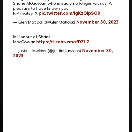
Shane McGowan who is sadly no longer with us. A
pleasure to have known you.
RIP matey. X
pic.twitter.com/lgKzOlpSO9
— Glen Matlock (@GlenMatlock)
November 30, 2023
In Honour of Shane
MacGowan.
https://t.co/cvzmofDZL2
— Justin Hawkins (@JustinHawkins)
November 30,
2023