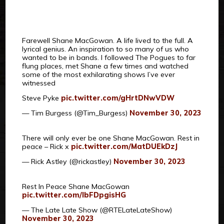
Farewell Shane MacGowan. A life lived to the full. A
lyrical genius. An inspiration to so many of us who
wanted to be in bands. I followed The Pogues to far
flung places, met Shane a few times and watched
some of the most exhilarating shows I’ve ever
witnessed
Steve Pyke
pic.twitter.com/gHrtDNwVDW
— Tim Burgess (@Tim_Burgess)
November 30, 2023
There will only ever be one Shane MacGowan. Rest in
peace – Rick x
pic.twitter.com/MatDUEkDzJ
— Rick Astley (@rickastley)
November 30, 2023
Rest In Peace Shane MacGowan
pic.twitter.com/IbFDpgisHG
— The Late Late Show (@RTELateLateShow)
November 30, 2023