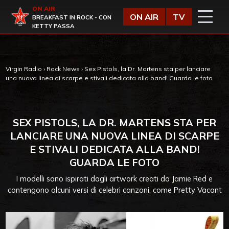
Vai al contenuto
ON AIR
Virgin Radio
ON AIR
TV
BREAKFAST IN ROCK - CON
KETTY PASSA
Virgin Radio
›
Rock News
›
Sex Pistols, la Dr. Martens sta per lanciare
una nuova linea di scarpe e stivali dedicata alla band! Guarda le foto
SEX PISTOLS, LA DR. MARTENS STA PER
LANCIARE UNA NUOVA LINEA DI SCARPE
E STIVALI DEDICATA ALLA BAND!
GUARDA LE FOTO
I modelli sono ispirati dagli artwork creati da Jamie Red e
contengono alcuni versi di celebri canzoni, come Pretty Vacant