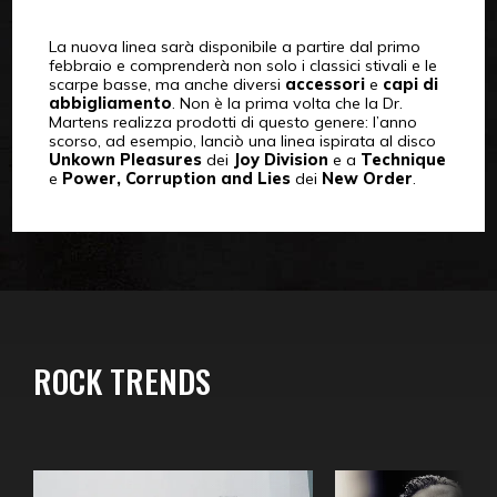
La nuova linea sarà disponibile a partire dal primo
febbraio e comprenderà non solo i classici stivali e le
scarpe basse, ma anche diversi
accessori
e
capi di
abbigliamento
. Non è la prima volta che la Dr.
Martens realizza prodotti di questo genere: l’anno
scorso, ad esempio, lanciò una linea ispirata al disco
Unkown Pleasures
dei
Joy Division
e a
Technique
e
Power, Corruption and Lies
dei
New Order
.
ROCK TRENDS