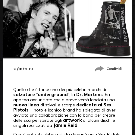
28/01/2019
Condividi
Quello che è forse uno dei più celebri marchi di
calzature
“
underground
”, la
Dr. Martens
, ha
appena annunciato che a breve verrà lanciata una
nuova linea
di stivali e scarpe
dedicata ai Sex
Pistols
. Il noto e iconico brand ha spiegato di aver
avviato una collaborazione con la band per creare
delle scarpe ispirate agli
artwork
di alcuni dischi e
singoli realizzati da
Jamie Reid
.
Com’è noto, il celebre artista disegnò per i Sex Pistols