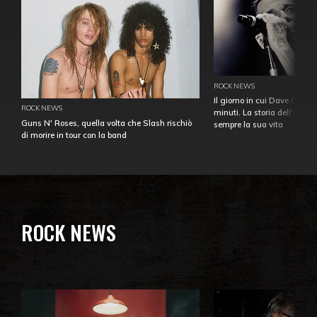
ROCK NEWS
Il giorno in cui Dave Gahan
ROCK NEWS
minuti. La storia dell'over
Guns N' Roses, quella volta che Slash rischiò
sempre la sua vita
di morire in tour con la band
ROCK NEWS