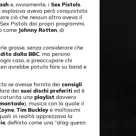
lash
e, ovviamente, i
Sex Pistols
.
e esplosiva aveva però conquistato
are ciò che nessun altro aveva il
 Sex Pistols dai propri programmi,
to come
Johnny Rotten
, di
arle grosse, senza considerare che
dito dalla BBC
, ma persino
n ogni caso, a preoccupare chi
ten avrebbe potuto fare su band e
tto se avesse fornito dei
consigli
rlare dei
suoi dischi preferiti
ed è
 scaturita una
playlist
davvero
imantado
), musica con la quale il
Coyne
,
Tim Buckley
e moltissimi
 quali in realtà apprezzava la
ie
, definito come una “
drag queen