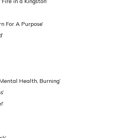
Fire in a Kingston’
rn For A Purpose’
d’
 Mental Health, Burning’
s’
!’
ck’