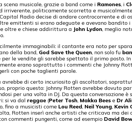
a scena musicale, grazie a band come i
Ramones
, i
C
nd irriverente, politicamente scorretta e musicalment
e Capital Radio decise di andare controcorrente e di os
altre emittenti si erano adeguate e avevano bandito i
e oltre e chiese addirittura a
John Lydon
, meglio no
o.
facilmente immaginabili: il cantante era noto per spar
rano della band,
God Save the Queen
, non solo fu
ban
e per le vendite gli sarebbe spettato il primo posto. I
lmente erano soprattutto i commenti che Johnny Rot
ggerli con poche taglienti parole.
avrebbe di certo incuriosito gli ascoltatori, soprattu
caso, proprio questo: Johnny Rotten avrebbe dovuto pa
andosi per una volta in DJ. Da questa conversazione è
i: si va dal
reggae
(
Peter Tosh
,
Makka Bees
e
Dr Al
o, fino a musicisti come
Lou Reed
,
Neil Young
,
Kevin 
olta, Rotten inserì anche artisti che criticava ma dei
li con commenti pungenti, come ad esempio
David Bow