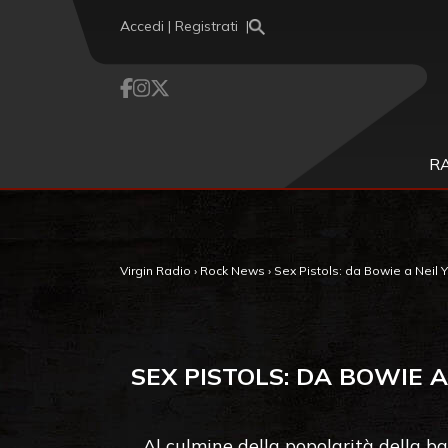
Vai al contenuto
Accedi | Registrati
R
Virgin Radio
›
Rock News
›
Sex Pistols: da Bowie a Neil Y
SEX PISTOLS: DA BOWIE 
Al culmine della popolarità della b