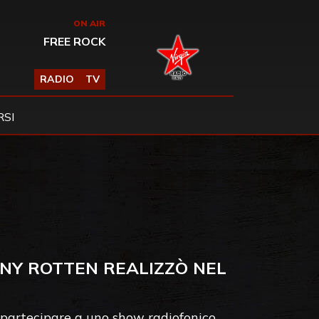
ON AIR
FREE ROCK
RADIO
TV
SI
NNY ROTTEN REALIZZÒ NEL
 partecipare a uno show radiofonico.