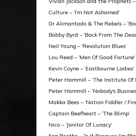
Vivian Jackson and the Prophets – ‘
Culture – ‘I’m Not Ashamed’
Dr Alimantado & The Rebels – ‘Bo
Bobby Byrd – ‘Back From The Dea
Neil Young – ‘Revolution Blues’
Lou Reed – ‘Men Of Good Fortune’
Kevin Coyne – ‘Eastbourne Ladies’
Peter Hammill – ‘The Institute Of
Peter Hammill – ‘Nobody’s Busines
Makka Bees – ‘Nation Fiddler / Fire
Captain Beefheart – ‘The Blimp’
Nico – ‘Janitor Of Lunacy’
Ken Boothe – ‘Is It Because I’m Bla