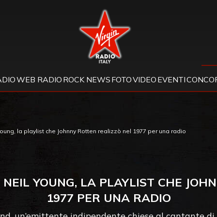
Virgin Radio
ADIO
WEB RADIO
ROCK NEWS
FOTO
VIDEO
EVENTI
CONCOR
oung, la playlist che Johnny Rotten realizzò nel 1977 per una radio
A NEIL YOUNG, LA PLAYLIST CHE JOH
1977 PER UNA RADIO
and, un’emittente indipendente chiese al cantante di