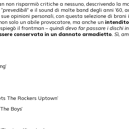
an non risparmiò critiche a nessuno, descrivendo la ma
 “
prevedibili
” e il sound di molte band degli anni ’60, 
lle sue opinioni personali, con questa selezione di bra
non solo un abile provocatore, ma anche un
intendito
spiegò il frontman –
quindi devo far passare i dischi i
essere conservata in un dannato armadietto
. Sì, a
ng’
ets The Rockers Uptown’
 The Boys’