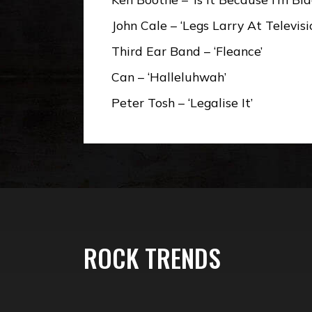
John Cale – ‘Legs Larry At Televisi
Third Ear Band – ‘Fleance’
Can – ‘Halleluhwah’
Peter Tosh – ‘Legalise It’
ROCK TRENDS