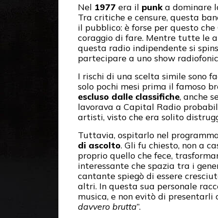
Nel
1977
era il
punk
a dominare l
Tra critiche e censure, questa ba
il pubblico: è forse per questo ch
coraggio di fare. Mentre tutte le 
questa radio indipendente si spins
partecipare a uno show radiofonic
I rischi di una scelta simile sono 
solo pochi mesi prima il famoso b
escluso dalle classifiche
, anche s
lavorava a Capital Radio probabi
artisti, visto che era solito distru
Tuttavia, ospitarlo nel programma 
di ascolto
. Gli fu chiesto, non a 
proprio quello che fece, trasform
interessante che spazia tra i gener
cantante spiegò di essere cresciut
altri. In questa sua personale racc
musica, e non evitò di presentar
davvero brutta
”.