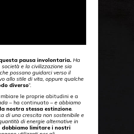
 questa pausa involontaria.
Ha
società e la civilizzazione sia
che possano guidarci verso il
vo allo stile di vita, oppure qualche
do diverso
”.
mbiare le proprie abitudini e a
nda
– ha continuato –
e abbiamo
la nostra stessa estinzione
.
sa di una crescita non sostenibile e
uantità di energie alternative in
é
dobbiamo limitare i nostri
ngono utilizzati per gli