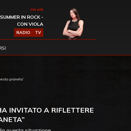
ON AIR
SUMMER IN ROCK -
CON VIOLA
RADIO
TV
SI
questo pianeta”
A INVITATO A RIFLETTERE
ANETA”
da questa situazione