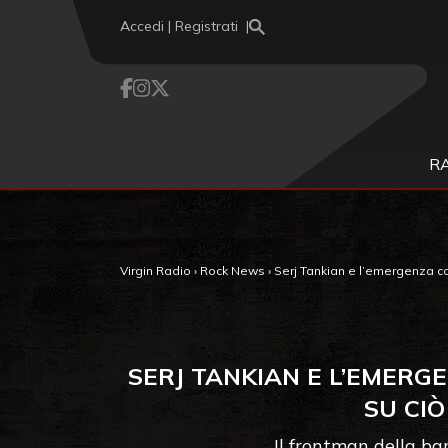
Vai al contenuto
Accedi | Registrati
R
Virgin Radio
›
Rock News
›
Serj Tankian e l’emergenza cor
SERJ TANKIAN E L’EMERG
SU CI
Il frontman della b