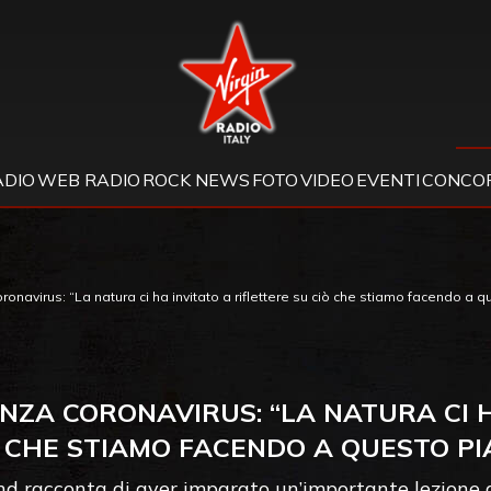
Virgin Radio
ADIO
WEB RADIO
ROCK NEWS
FOTO
VIDEO
EVENTI
CONCOR
onavirus: “La natura ci ha invitato a riflettere su ciò che stiamo facendo a 
ENZA CORONAVIRUS: “LA NATURA CI H
Ò CHE STIAMO FACENDO A QUESTO PI
and racconta di aver imparato un’importante lezione 