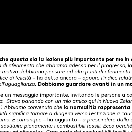
che questa sia la lezione più importante per me in
o di riferimento che abbiamo adesso per il progresso, la 
 motivo dobbiamo pensare ad altri punti di riferimento 
ce di felicità
– ha detto ancora –
oppure l’indice relati
dell’uguaglianza.
Dobbiamo guardare avanti in un mo
re un messaggio importante, invitando le persone a ca
: “
Stavo parlando con un mio amico qui in Nuova Zela
le’. Abbiamo convenuto che
la normalità rappresenta 
ità significa tornare a dirigerci verso l’estinzione a cau
uciamo. E comunque
– ha aggiunto –
a prescindere dalla q
sostituire pienamente i combustibili fossili. Ecco perch
nsumi alimentari. Gran parte dei combustibili fossili ve