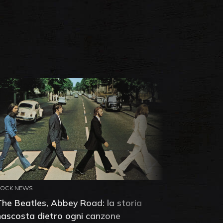
ROCK NEWS
ROCK NEW
The Beatles, Abbey Road: la storia
Neil You
nascosta dietro ogni canzone
dell'alb