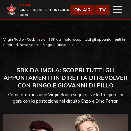
Vai al contenuto
ON AIR
Virgin Radio
ON AIR
TV
SUNSET IN ROCK - CON GIULIA
SALVI
Virgin Radio
›
Rock News
›
SBK da Imola: scopri tutti gli appuntamenti in
diretta di Revolver con Ringo e Giovanni di Pillo
SBK DA IMOLA: SCOPRI TUTTI GLI
APPUNTAMENTI IN DIRETTA DI REVOLVER
CON RINGO E GIOVANNI DI PILLO
Come da tradizione Virgin Radio seguirà live la tre giorni di
gare con la postazione nel circuito Enzo e Dino Ferrari