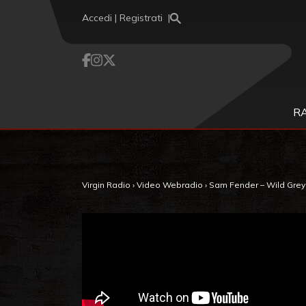
Vai al contenuto
Accedi | Registrati
R
Virgin Radio
›
Video Webradio
›
Sam Fender – Wild Gre