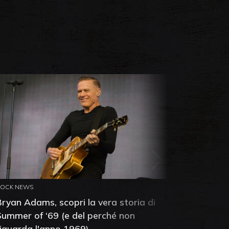
ROCK NEWS
ROCK NEW
Bryan Adams, scopri la vera storia di
Anthony 
Summer of ‘69 (e del perché non
mia amic
riguarda l'anno 1969)