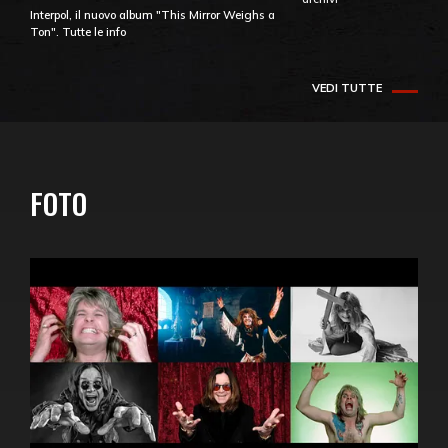
Interpol, il nuovo album "This Mirror Weighs a
Ton". Tutte le info
VEDI TUTTE
FOTO