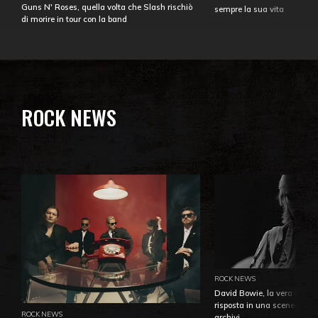
Guns N' Roses, quella volta che Slash rischiò
sempre la sua vita
di morire in tour con la band
ROCK NEWS
ROCK NEWS
David Bowie, la vera identi
risposta in una sceneggiatu
ROCK NEWS
archivi