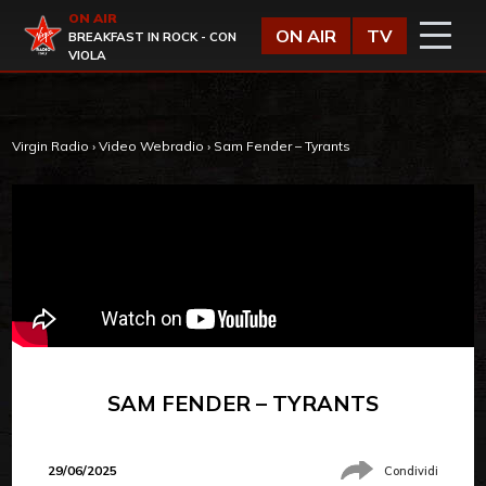
Vai al contenuto
ON AIR
Virgin Radio
ON AIR
TV
BREAKFAST IN ROCK - CON
VIOLA
Virgin Radio
›
Video Webradio
›
Sam Fender – Tyrants
SAM FENDER – TYRANTS
29/06/2025
Condividi