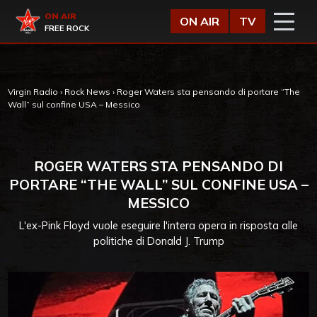
Vai al contenuto
Virgin Radio
ON AIR
ON AIR
TV
FREE ROCK
Virgin Radio
›
Rock News
›
Roger Waters sta pensando di portare “The
Wall” sul confine USA – Messico
ROGER WATERS STA PENSANDO DI
PORTARE “THE WALL” SUL CONFINE USA –
MESSICO
L'ex-Pink Floyd vuole eseguire l'intera opera in risposta alle
politiche di Donald J. Trump