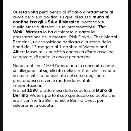
Questa volta però pensa di sfidarlo direttamente al
cuore della sua politica, su quel discusso
muro al
confine tra gli USA e il Messico
, portando su
quella striscia di terra il suo intramontabile “
The
Wall
“.
Waters
lo ha dichiarato durante la
presentazione della mostra “Pink Floyd – Their Mortal
Remains”, un’esposizione dedicata alla storia della
band dal 13 maggio al 1 ottobre al Victoria and
Albert Museum: “
I musicisti hanno un diritto assoluto,
un dovere, di aprire la bocca per parlare
“.
Nonostante nel 1979 l’opera non fu concepita come
un’allegoria sul significato delle strutture che limitano
le nostre vite, lo ha assunto nel corso degli anni
prestandosi a diverse ma fondamentali
interpretazioni.
Già nel
1990
, a otto mesi dalla caduta del
Muro di
Berlino
Waters portò il suo spettacolo su quello che
era il confine tra Berlino Est e Berlino Ovest per
celebrarne la caduta.